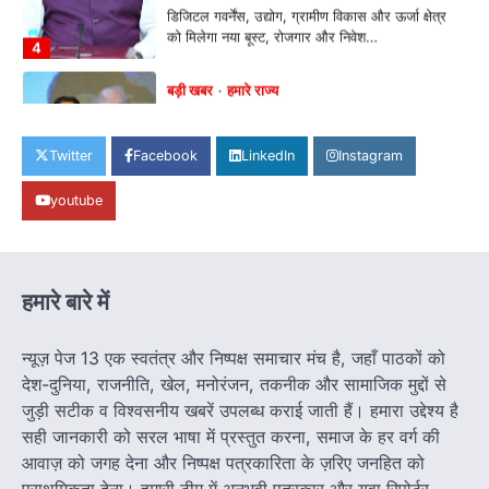
उत्कृष्ट योगदान के लिए विशिष्टजनों को किया
सम्मानित
Jagjit Singh Grewal
August 9, 2026
नक्सलमुक्त छत्तीसगढ़ प्रगति के पथ पर निरंतर अग्रसर
हो रहा -मुख्यमंत्री श्री साय रायपुर 08…
1
Twitter
Facebook
LinkedIn
Instagram
हमारे राज्य
बाल श्रम के लिए ले जाए जा रहे 16 बच्चे रेस्क्यू,
youtube
संयुक्त ऑपरेशन में एक नियोक्ता गिरफ्तार
Jagjit Singh Grewal
August 5, 2026
बाल आयोग, एसजेपीयू दुर्ग और चाइल्ड हेल्पलाइन की डेढ़
हमारे बारे में
घंटे की त्वरित कार्रवाई, सभी बच्चे…
2
न्यूज़ पेज 13 एक स्वतंत्र और निष्पक्ष समाचार मंच है, जहाँ पाठकों को
हमारे राज्य
8 साल का इंतजार खत्म: 156 खिलाड़ियों को
देश-दुनिया, राजनीति, खेल, मनोरंजन, तकनीक और सामाजिक मुद्दों से
मिला उत्कृष्ट खिलाड़ी का दर्जा, सरकारी नौकरी
जुड़ी सटीक व विश्वसनीय खबरें उपलब्ध कराई जाती हैं। हमारा उद्देश्य है
का रास्ता साफ
सही जानकारी को सरल भाषा में प्रस्तुत करना, समाज के हर वर्ग की
Jagjit Singh Grewal
August 5, 2026
आवाज़ को जगह देना और निष्पक्ष पत्रकारिता के ज़रिए जनहित को
रायपुर। छत्तीसगढ़ के खिलाड़ियों का करीब आठ साल लंबा
प्राथमिकता देना। हमारी टीम में अनुभवी पत्रकार और युवा रिपोर्टर