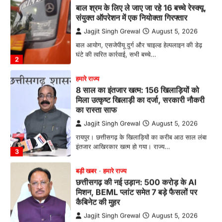
हमारे राज्य
8 साल का इंतजार खत्म: 156 खिलाड़ियों को
मिला उत्कृष्ट खिलाड़ी का दर्जा, सरकारी नौकरी
का रास्ता साफ
Jagjit Singh Grewal
August 5, 2026
रायपुर। छत्तीसगढ़ के खिलाड़ियों का करीब आठ साल लंबा
इंतजार आखिरकार खत्म हो गया। राज्य…
3
बड़ी खबर
हमारे राज्य
छत्तीसगढ़ की नई उड़ान: 500 करोड़ के AI
मिशन, BEML प्लांट समेत 7 बड़े फैसलों पर
कैबिनेट की मुहर
Jagjit Singh Grewal
August 5, 2026
डिजिटल गवर्नेंस, उद्योग, ग्रामीण विकास और ऊर्जा क्षेत्र
को मिलेगा नया बूस्ट, रोजगार और निवेश…
4
बड़ी खबर
हमारे राज्य
सीएम साय आईटीवी नेटवर्क इंडिया न्यूज के युवा
मंच कार्यक्रम में हुए शामिल, विभिन्न क्षेत्रों में