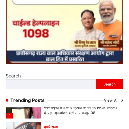
Jagjit Singh Grewal
August 5, 2026
डिजिटल गवर्नेंस, उद्योग, ग्रामीण विकास और ऊर्जा क्षेत्र
को मिलेगा नया बूस्ट, रोजगार और निवेश…
4
बड़ी खबर
हमारे राज्य
सीएम साय आईटीवी नेटवर्क इंडिया न्यूज के युवा
मंच कार्यक्रम में हुए शामिल, विभिन्न क्षेत्रों में
उत्कृष्ट योगदान के लिए विशिष्टजनों को किया
सम्मानित
Jagjit Singh Grewal
August 9, 2026
नक्सलमुक्त छत्तीसगढ़ प्रगति के पथ पर निरंतर अग्रसर
Search
हो रहा -मुख्यमंत्री श्री साय रायपुर 08…
1
Search
हमारे राज्य
बाल श्रम के लिए ले जाए जा रहे 16 बच्चे रेस्क्यू,
Trending Posts
View All
संयुक्त ऑपरेशन में एक नियोक्ता गिरफ्तार
Jagjit Singh Grewal
August 5, 2026
बाल आयोग, एसजेपीयू दुर्ग और चाइल्ड हेल्पलाइन की डेढ़
घंटे की त्वरित कार्रवाई, सभी बच्चे…
2