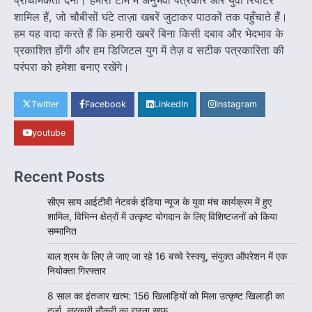
इंतजार आखिरकार खत्म हो गया। राज्य…
शामिल हैं, जो चौबीसों घंटे ताज़ा खबरें जुटाकर पाठकों तक पहुँचाते हैं।
3
हम यह वादा करते हैं कि हमारी खबरें बिना किसी दबाव और भेदभाव के
बड़ी खबर
हमारे राज्य
प्रकाशित होंगी और हम डिजिटल युग में तेज़ व सटीक पत्रकारिता की
छत्तीसगढ़ की नई उड़ान: 500 करोड़ के AI
परंपरा को हमेशा बनाए रखेंगे।
मिशन, BEML प्लांट समेत 7 बड़े फैसलों पर
कैबिनेट की मुहर
Twitter
Facebook
LinkedIn
Instagram
Jagjit Singh Grewal
August 5, 2026
डिजिटल गवर्नेंस, उद्योग, ग्रामीण विकास और ऊर्जा क्षेत्र
youtube
को मिलेगा नया बूस्ट, रोजगार और निवेश…
4
Recent Posts
सीएम साय आईटीवी नेटवर्क इंडिया न्यूज के युवा मंच कार्यक्रम में हुए
शामिल, विभिन्न क्षेत्रों में उत्कृष्ट योगदान के लिए विशिष्टजनों को किया
सम्मानित
बाल श्रम के लिए ले जाए जा रहे 16 बच्चे रेस्क्यू, संयुक्त ऑपरेशन में एक
नियोक्ता गिरफ्तार
8 साल का इंतजार खत्म: 156 खिलाड़ियों को मिला उत्कृष्ट खिलाड़ी का
दर्जा, सरकारी नौकरी का रास्ता साफ