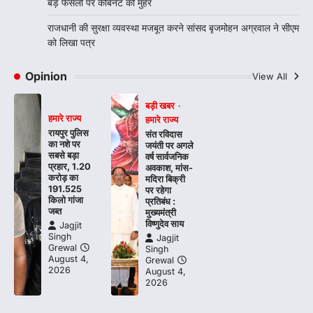
बड़े फैसलों पर कैबिनेट की मुहर
राजधानी की सुरक्षा व्यवस्था मजबूत करने सांसद बृजमोहन अग्रवाल ने सीएम
को लिखा पत्र
Opinion
View All
बड़ी खबर
हमारे राज्य
हमारे राज्य
रायपुर पुलिस
संत रविदास
का नशे पर
जयंती पर अगले
सबसे बड़ा
वर्ष सार्वजनिक
प्रहार, 1.20
अवकाश, मांस-
करोड़ का
मदिरा बिक्री
191.525
पर रहेगा
किलो गांजा
प्रतिबंध :
जब्त
मुख्यमंत्री
विष्णुदेव साय
Jagjit
Singh
Jagjit
Grewal
Singh
August 4,
Grewal
2026
August 4,
2026