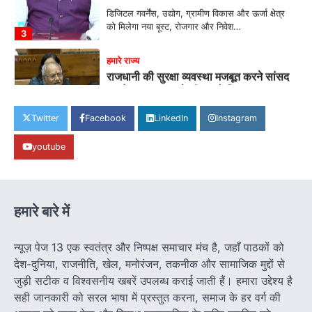
को मिलेगा नया बूस्ट, रोजगार और निवेश…
3
हमारे राज्य
राजधानी की सुरक्षा व्यवस्था मजबूत करने सांसद
बृजमोहन अग्रवाल ने सीएम को लिखा पत्र
Jagjit Singh Grewal
August 5, 2026
कमिश्नरेट के पुनर्गठन, 660 रिक्त पद भरने और 500
Twitter
Facebook
LinkedIn
Instagram
अतिरिक्त पुलिसकर्मियों की तैनाती की मांग…
4
youtube
हमारे राज्य
बाल श्रम के लिए ले जाए जा रहे 16 बच्चे रेस्क्यू,
संयुक्त ऑपरेशन में एक नियोक्ता गिरफ्तार
Jagjit Singh Grewal
August 5, 2026
हमारे बारे में
बाल आयोग, एसजेपीयू दुर्ग और चाइल्ड हेल्पलाइन की डेढ़
घंटे की त्वरित कार्रवाई, सभी बच्चे…
1
न्यूज़ पेज 13 एक स्वतंत्र और निष्पक्ष समाचार मंच है, जहाँ पाठकों को
देश-दुनिया, राजनीति, खेल, मनोरंजन, तकनीक और सामाजिक मुद्दों से
हमारे राज्य
जुड़ी सटीक व विश्वसनीय खबरें उपलब्ध कराई जाती हैं। हमारा उद्देश्य है
8 साल का इंतजार खत्म: 156 खिलाड़ियों को
सही जानकारी को सरल भाषा में प्रस्तुत करना, समाज के हर वर्ग की
मिला उत्कृष्ट खिलाड़ी का दर्जा, सरकारी नौकरी