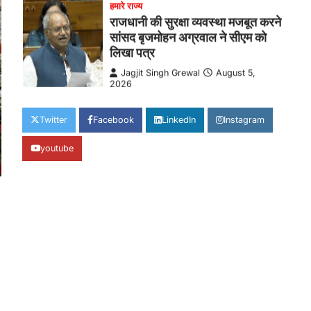
सांसद बृजमोहन अग्रवाल ने सीएम को
लिखा पत्र
Jagjit Singh Grewal
August 5,
2026
कमिश्नरेट के पुनर्गठन, 660 रिक्त पद भरने और
500 अतिरिक्त पुलिसकर्मियों की तैनाती की मांग…
4
Twitter
Facebook
LinkedIn
Instagram
हमारे राज्य
बाल श्रम के लिए ले जाए जा रहे 16 बच्चे
youtube
रेस्क्यू, संयुक्त ऑपरेशन में एक नियोक्ता
गिरफ्तार
Jagjit Singh Grewal
August 5,
2026
बाल आयोग, एसजेपीयू दुर्ग और चाइल्ड हेल्पलाइन
की डेढ़ घंटे की त्वरित कार्रवाई, सभी बच्चे…
1
हमारे राज्य
8 साल का इंतजार खत्म: 156
खिलाड़ियों को मिला उत्कृष्ट खिलाड़ी का