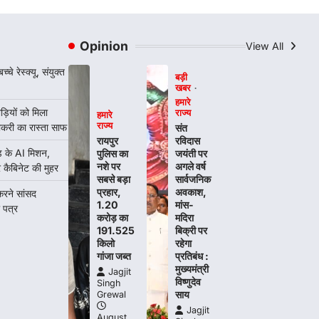
लिखा पत्र
Jagjit Singh Grewal
August 5,
2026
Opinion
View All
कमिश्नरेट के पुनर्गठन, 660 रिक्त पद भरने और
चे रेस्क्यू, संयुक्त
500 अतिरिक्त पुलिसकर्मियों की तैनाती की मांग…
बड़ी
4
खबर
हमारे
़ियों को मिला
राज्य
हमारे
राज्य
नौकरी का रास्ता साफ
संत
रविदास
रायपुर
़ के AI मिशन,
जयंती पर
पुलिस का
अगले वर्ष
नशे पर
 कैबिनेट की मुहर
सार्वजनिक
सबसे बड़ा
अवकाश,
प्रहार,
करने सांसद
मांस-
1.20
 पत्र
मदिरा
करोड़ का
बिक्री पर
191.525
रहेगा
किलो
प्रतिबंध :
गांजा जब्त
मुख्यमंत्री
Jagjit
विष्णुदेव
Singh
साय
Grewal
Jagjit
August