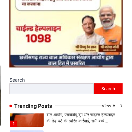
हमारे राज्य
राजधानी की सुरक्षा व्यवस्था मजबूत करने
सांसद बृजमोहन अग्रवाल ने सीएम को
लिखा पत्र
Jagjit Singh Grewal
August 5,
2026
कमिश्नरेट के पुनर्गठन, 660 रिक्त पद भरने और
500 अतिरिक्त पुलिसकर्मियों की तैनाती की मांग…
4
हमारे राज्य
बाल श्रम के लिए ले जाए जा रहे 16 बच्चे
रेस्क्यू, संयुक्त ऑपरेशन में एक नियोक्ता
Search
गिरफ्तार
Search
Jagjit Singh Grewal
August 5,
2026
बाल आयोग, एसजेपीयू दुर्ग और चाइल्ड हेल्पलाइन
Trending Posts
View All
की डेढ़ घंटे की त्वरित कार्रवाई, सभी बच्चे…
1
हमारे राज्य
8 साल का इंतजार खत्म: 156