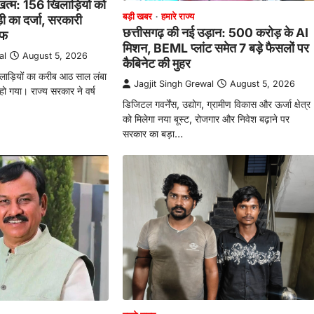
त्म: 156 खिलाड़ियों को
बड़ी खबर
हमारे राज्य
़ी का दर्जा, सरकारी
छत्तीसगढ़ की नई उड़ान: 500 करोड़ के AI
ाफ
मिशन, BEML प्लांट समेत 7 बड़े फैसलों पर
al
August 5, 2026
कैबिनेट की मुहर
िलाड़ियों का करीब आठ साल लंबा
Jagjit Singh Grewal
August 5, 2026
 गया। राज्य सरकार ने वर्ष
डिजिटल गवर्नेंस, उद्योग, ग्रामीण विकास और ऊर्जा क्षेत्र
को मिलेगा नया बूस्ट, रोजगार और निवेश बढ़ाने पर
सरकार का बड़ा…