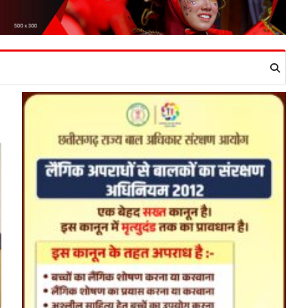
हमारे राज्य
8 साल का इंतजार खत्म: 156
खिलाड़ियों को मिला उत्कृष्ट खिलाड़ी का
दर्जा, सरकारी नौकरी का रास्ता साफ
Jagjit Singh Grewal
August 5,
2026
रायपुर। छत्तीसगढ़ के खिलाड़ियों का करीब आठ
साल लंबा इंतजार आखिरकार खत्म हो गया।
राज्य…
2
बड़ी खबर
हमारे राज्य
छत्तीसगढ़ की नई उड़ान: 500 करोड़ के
AI मिशन, BEML प्लांट समेत 7 बड़े
फैसलों पर कैबिनेट की मुहर
Jagjit Singh Grewal
August 5,
2026
डिजिटल गवर्नेंस, उद्योग, ग्रामीण विकास और ऊर्जा
क्षेत्र को मिलेगा नया बूस्ट, रोजगार और निवेश…
3