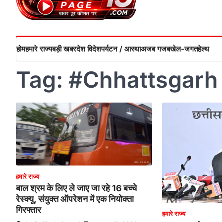
होम
हमारे राज्य
बड़ी खबर
देश विदेश
पर्यटन / आस्था
अजब गजब
खेल-जगत
हेल्थ
Tag:
#Chhattsgarh
हमारे राज्य
बाल श्रम के लिए ले जाए जा रहे 16 बच्चे
रेस्क्यू, संयुक्त ऑपरेशन में एक नियोक्ता
गिरफ्तार
हमारे राज्य