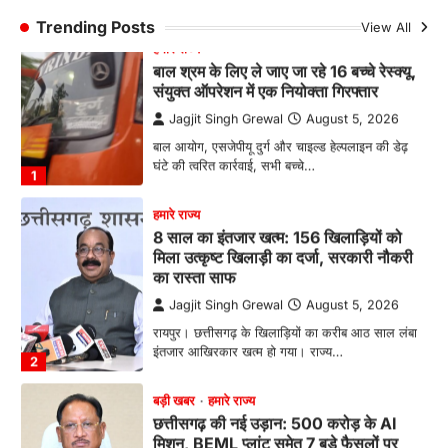
Jagjit Singh Grewal
August 5, 2026
Trending Posts
View All
बाल आयोग, एसजेपीयू दुर्ग और चाइल्ड हेल्पलाइन की डेढ़
घंटे की त्वरित कार्रवाई, सभी बच्चे…
1
हमारे राज्य
8 साल का इंतजार खत्म: 156 खिलाड़ियों को
मिला उत्कृष्ट खिलाड़ी का दर्जा, सरकारी नौकरी
का रास्ता साफ
Jagjit Singh Grewal
August 5, 2026
रायपुर। छत्तीसगढ़ के खिलाड़ियों का करीब आठ साल लंबा
इंतजार आखिरकार खत्म हो गया। राज्य…
2
बड़ी खबर
हमारे राज्य
छत्तीसगढ़ की नई उड़ान: 500 करोड़ के AI
मिशन, BEML प्लांट समेत 7 बड़े फैसलों पर
कैबिनेट की मुहर
Jagjit Singh Grewal
August 5, 2026
डिजिटल गवर्नेंस, उद्योग, ग्रामीण विकास और ऊर्जा क्षेत्र
को मिलेगा नया बूस्ट, रोजगार और निवेश…
3