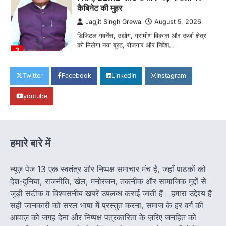
हमारे राज्य
राजधानी की सुरक्षा व्यवस्था मजबूत करने सांसद
बृजमोहन अग्रवाल ने सीएम को लिखा पत्र
Jagjit Singh Grewal
August 5, 2026
कमिश्नरेट के पुनर्गठन, 660 रिक्त पद भरने और 500
Twitter
Facebook
LinkedIn
Instagram
अतिरिक्त पुलिसकर्मियों की तैनाती की मांग…
4
youtube
हमारे राज्य
बाल श्रम के लिए ले जाए जा रहे 16 बच्चे रेस्क्यू,
संयुक्त ऑपरेशन में एक नियोक्ता गिरफ्तार
Jagjit Singh Grewal
August 5, 2026
हमारे बारे में
बाल आयोग, एसजेपीयू दुर्ग और चाइल्ड हेल्पलाइन की डेढ़
घंटे की त्वरित कार्रवाई, सभी बच्चे…
1
न्यूज़ पेज 13 एक स्वतंत्र और निष्पक्ष समाचार मंच है, जहाँ पाठकों को
देश-दुनिया, राजनीति, खेल, मनोरंजन, तकनीक और सामाजिक मुद्दों से
हमारे राज्य
जुड़ी सटीक व विश्वसनीय खबरें उपलब्ध कराई जाती हैं। हमारा उद्देश्य है
8 साल का इंतजार खत्म: 156 खिलाड़ियों को
सही जानकारी को सरल भाषा में प्रस्तुत करना, समाज के हर वर्ग की
मिला उत्कृष्ट खिलाड़ी का दर्जा, सरकारी नौकरी
का रास्ता साफ
आवाज़ को जगह देना और निष्पक्ष पत्रकारिता के ज़रिए जनहित को