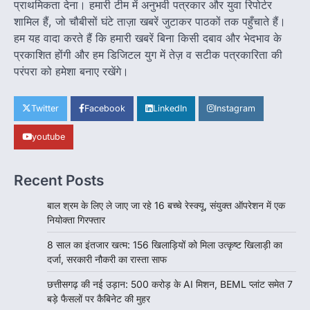
प्राथमिकता देना। हमारी टीम में अनुभवी पत्रकार और युवा रिपोर्टर
Jagjit Singh Grewal
August 5, 2026
शामिल हैं, जो चौबीसों घंटे ताज़ा खबरें जुटाकर पाठकों तक पहुँचाते हैं।
रायपुर। छत्तीसगढ़ के खिलाड़ियों का करीब आठ साल लंबा
हम यह वादा करते हैं कि हमारी खबरें बिना किसी दबाव और भेदभाव के
इंतजार आखिरकार खत्म हो गया। राज्य…
2
प्रकाशित होंगी और हम डिजिटल युग में तेज़ व सटीक पत्रकारिता की
परंपरा को हमेशा बनाए रखेंगे।
बड़ी खबर
हमारे राज्य
छत्तीसगढ़ की नई उड़ान: 500 करोड़ के AI
मिशन, BEML प्लांट समेत 7 बड़े फैसलों पर
Twitter
Facebook
LinkedIn
Instagram
कैबिनेट की मुहर
Jagjit Singh Grewal
August 5, 2026
youtube
डिजिटल गवर्नेंस, उद्योग, ग्रामीण विकास और ऊर्जा क्षेत्र
को मिलेगा नया बूस्ट, रोजगार और निवेश…
3
Recent Posts
हमारे राज्य
बाल श्रम के लिए ले जाए जा रहे 16 बच्चे रेस्क्यू, संयुक्त ऑपरेशन में एक
राजधानी की सुरक्षा व्यवस्था मजबूत करने सांसद
नियोक्ता गिरफ्तार
बृजमोहन अग्रवाल ने सीएम को लिखा पत्र
8 साल का इंतजार खत्म: 156 खिलाड़ियों को मिला उत्कृष्ट खिलाड़ी का
Jagjit Singh Grewal
August 5, 2026
दर्जा, सरकारी नौकरी का रास्ता साफ
कमिश्नरेट के पुनर्गठन, 660 रिक्त पद भरने और 500
अतिरिक्त पुलिसकर्मियों की तैनाती की मांग…
छत्तीसगढ़ की नई उड़ान: 500 करोड़ के AI मिशन, BEML प्लांट समेत 7
4
बड़े फैसलों पर कैबिनेट की मुहर