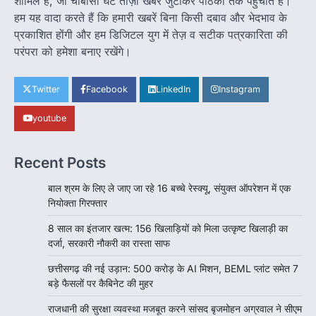
शामिल हैं, जो चौबीसों घंटे ताज़ा खबरें जुटाकर पाठकों तक पहुँचाते हैं।
रायपुर। छत्तीसगढ़ के खिलाड़ियों का करीब आठ साल लंबा
हम यह वादा करते हैं कि हमारी खबरें बिना किसी दबाव और भेदभाव के
इंतजार आखिरकार खत्म हो गया। राज्य…
2
प्रकाशित होंगी और हम डिजिटल युग में तेज़ व सटीक पत्रकारिता की
परंपरा को हमेशा बनाए रखेंगे।
बड़ी खबर
हमारे राज्य
छत्तीसगढ़ की नई उड़ान: 500 करोड़ के AI
मिशन, BEML प्लांट समेत 7 बड़े फैसलों पर
Twitter
Facebook
LinkedIn
Instagram
कैबिनेट की मुहर
Jagjit Singh Grewal
August 5, 2026
youtube
डिजिटल गवर्नेंस, उद्योग, ग्रामीण विकास और ऊर्जा क्षेत्र
को मिलेगा नया बूस्ट, रोजगार और निवेश…
3
Recent Posts
हमारे राज्य
बाल श्रम के लिए ले जाए जा रहे 16 बच्चे रेस्क्यू, संयुक्त ऑपरेशन में एक
राजधानी की सुरक्षा व्यवस्था मजबूत करने सांसद
नियोक्ता गिरफ्तार
बृजमोहन अग्रवाल ने सीएम को लिखा पत्र
8 साल का इंतजार खत्म: 156 खिलाड़ियों को मिला उत्कृष्ट खिलाड़ी का
Jagjit Singh Grewal
August 5, 2026
दर्जा, सरकारी नौकरी का रास्ता साफ
कमिश्नरेट के पुनर्गठन, 660 रिक्त पद भरने और 500
अतिरिक्त पुलिसकर्मियों की तैनाती की मांग…
छत्तीसगढ़ की नई उड़ान: 500 करोड़ के AI मिशन, BEML प्लांट समेत 7
4
बड़े फैसलों पर कैबिनेट की मुहर
राजधानी की सुरक्षा व्यवस्था मजबूत करने सांसद बृजमोहन अग्रवाल ने सीएम