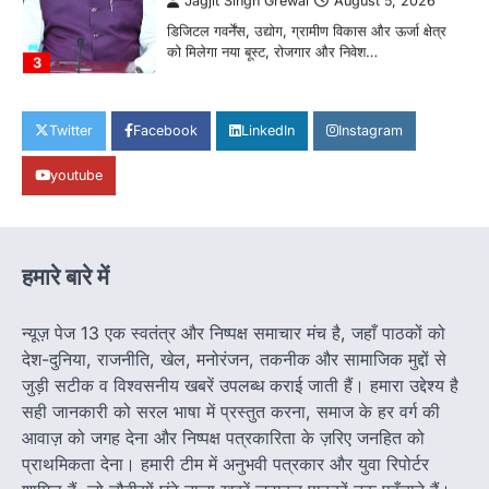
हमारे राज्य
राजधानी की सुरक्षा व्यवस्था मजबूत करने सांसद
बृजमोहन अग्रवाल ने सीएम को लिखा पत्र
Jagjit Singh Grewal
August 5, 2026
कमिश्नरेट के पुनर्गठन, 660 रिक्त पद भरने और 500
Twitter
Facebook
LinkedIn
Instagram
अतिरिक्त पुलिसकर्मियों की तैनाती की मांग…
4
youtube
हमारे राज्य
बाल श्रम के लिए ले जाए जा रहे 16 बच्चे रेस्क्यू,
संयुक्त ऑपरेशन में एक नियोक्ता गिरफ्तार
Jagjit Singh Grewal
August 5, 2026
हमारे बारे में
बाल आयोग, एसजेपीयू दुर्ग और चाइल्ड हेल्पलाइन की डेढ़
घंटे की त्वरित कार्रवाई, सभी बच्चे…
1
न्यूज़ पेज 13 एक स्वतंत्र और निष्पक्ष समाचार मंच है, जहाँ पाठकों को
देश-दुनिया, राजनीति, खेल, मनोरंजन, तकनीक और सामाजिक मुद्दों से
हमारे राज्य
जुड़ी सटीक व विश्वसनीय खबरें उपलब्ध कराई जाती हैं। हमारा उद्देश्य है
8 साल का इंतजार खत्म: 156 खिलाड़ियों को
सही जानकारी को सरल भाषा में प्रस्तुत करना, समाज के हर वर्ग की
मिला उत्कृष्ट खिलाड़ी का दर्जा, सरकारी नौकरी
का रास्ता साफ
आवाज़ को जगह देना और निष्पक्ष पत्रकारिता के ज़रिए जनहित को
प्राथमिकता देना। हमारी टीम में अनुभवी पत्रकार और युवा रिपोर्टर
Jagjit Singh Grewal
August 5, 2026