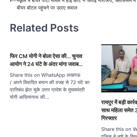
Post
⟵
स्कूल में बीयर पार्टी मामले में हाई कोर्ट ने जताई नाराजगी, क्लासरूम में
बीयर बॉटल पहुंचने पर उठाए सवाल
navigation
Related Posts
फिर CM योगी ने बोला ऐसा की… चुनाव
आयोग ने 24 घंटे के अंदर मांगा जवाब…
Share this on WhatsApp लखनऊ
/ अपने विवादित बयान की वजह से 72 घंटे का
प्रतिबंध झेल चुके उत्तर प्रदेश के मुख्यमंत्री
योगी आदित्यनाथ की…
रायपुर में बड़ी कार
साथ महिला समेत 3 
गिरफ्तार
Share this on Wh
पुलिस ने नशे के खि