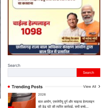
हमारे राज्य
राजधानी की सुरक्षा व्यवस्था मजबूत करने
सांसद बृजमोहन अग्रवाल ने सीएम को
लिखा पत्र
Jagjit Singh Grewal
August 5,
2026
कमिश्नरेट के पुनर्गठन, 660 रिक्त पद भरने और
500 अतिरिक्त पुलिसकर्मियों की तैनाती की मांग…
4
हमारे राज्य
बाल श्रम के लिए ले जाए जा रहे 16 बच्चे
रेस्क्यू, संयुक्त ऑपरेशन में एक नियोक्ता
Search
गिरफ्तार
Search
Jagjit Singh Grewal
August 5,
2026
बाल आयोग, एसजेपीयू दुर्ग और चाइल्ड हेल्पलाइन
Trending Posts
View All
की डेढ़ घंटे की त्वरित कार्रवाई, सभी बच्चे…
1
हमारे राज्य
8 साल का इंतजार खत्म: 156