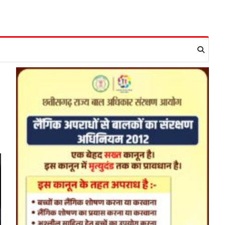
हमारे राज्य
8 साल का इंतजार खत्म: 156
खिलाड़ियों को मिला उत्कृष्ट खिलाड़ी का
दर्जा, सरकारी नौकरी का रास्ता साफ
Jagjit Singh Grewal
August 5,
2026
रायपुर। छत्तीसगढ़ के खिलाड़ियों का करीब आठ
साल लंबा इंतजार आखिरकार खत्म हो गया।
राज्य…
2
बड़ी खबर
हमारे राज्य
छत्तीसगढ़ की नई उड़ान: 500 करोड़ के
AI मिशन, BEML प्लांट समेत 7 बड़े
फैसलों पर कैबिनेट की मुहर
Jagjit Singh Grewal
August 5,
2026
डिजिटल गवर्नेंस, उद्योग, ग्रामीण विकास और ऊर्जा
क्षेत्र को मिलेगा नया बूस्ट, रोजगार और निवेश…
3