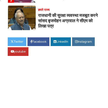
⟶
सांसद बृजमोहन अग्रवाल ने सीएम को
लिखा पत्र
Jagjit Singh Grewal
August 5,
2026
कमिश्नरेट के पुनर्गठन, 660 रिक्त पद भरने और
500 अतिरिक्त पुलिसकर्मियों की तैनाती की मांग…
4
Twitter
Facebook
LinkedIn
Instagram
हमारे राज्य
बाल श्रम के लिए ले जाए जा रहे 16 बच्चे
youtube
रेस्क्यू, संयुक्त ऑपरेशन में एक नियोक्ता
गिरफ्तार
Jagjit Singh Grewal
August 5,
2026
बाल आयोग, एसजेपीयू दुर्ग और चाइल्ड हेल्पलाइन
की डेढ़ घंटे की त्वरित कार्रवाई, सभी बच्चे…
1
हमारे राज्य
8 साल का इंतजार खत्म: 156
खिलाड़ियों को मिला उत्कृष्ट खिलाड़ी का