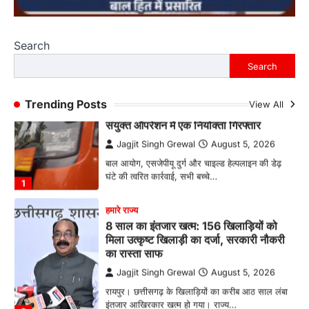
कमिश्नरेट के पुनर्गठन, 660 रिक्त पद भरने और 500
अतिरिक्त पुलिसकर्मियों की तैनाती की मांग…
4
Search
हमारे राज्य
बाल श्रम के लिए ले जाए जा रहे 16 बच्चे रेस्क्यू,
Search
संयुक्त ऑपरेशन में एक नियोक्ता गिरफ्तार
Jagjit Singh Grewal
August 5, 2026
Trending Posts
View All
बाल आयोग, एसजेपीयू दुर्ग और चाइल्ड हेल्पलाइन की डेढ़
घंटे की त्वरित कार्रवाई, सभी बच्चे…
1
हमारे राज्य
8 साल का इंतजार खत्म: 156 खिलाड़ियों को
मिला उत्कृष्ट खिलाड़ी का दर्जा, सरकारी नौकरी
का रास्ता साफ
Jagjit Singh Grewal
August 5, 2026
रायपुर। छत्तीसगढ़ के खिलाड़ियों का करीब आठ साल लंबा
इंतजार आखिरकार खत्म हो गया। राज्य…
2
बड़ी खबर
हमारे राज्य
छत्तीसगढ़ की नई उड़ान: 500 करोड़ के AI