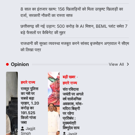
बृजमोहन अग्रवाल ने सीएम को लिखा पत्र
8 साल का इंतजार खत्म: 156 खिलाड़ियों को मिला उत्कृष्ट खिलाड़ी का
Jagjit Singh Grewal
August 5, 2026
दर्जा, सरकारी नौकरी का रास्ता साफ
कमिश्नरेट के पुनर्गठन, 660 रिक्त पद भरने और 500
अतिरिक्त पुलिसकर्मियों की तैनाती की मांग…
छत्तीसगढ़ की नई उड़ान: 500 करोड़ के AI मिशन, BEML प्लांट समेत 7
4
बड़े फैसलों पर कैबिनेट की मुहर
राजधानी की सुरक्षा व्यवस्था मजबूत करने सांसद बृजमोहन अग्रवाल ने सीएम
को लिखा पत्र
Opinion
View All
बड़ी खबर
हमारे राज्य
हमारे राज्य
रायपुर पुलिस
संत रविदास
का नशे पर
जयंती पर अगले
सबसे बड़ा
वर्ष सार्वजनिक
प्रहार, 1.20
अवकाश, मांस-
करोड़ का
मदिरा बिक्री
191.525
पर रहेगा
किलो गांजा
प्रतिबंध :
जब्त
मुख्यमंत्री
विष्णुदेव साय
Jagjit
Singh
Jagjit