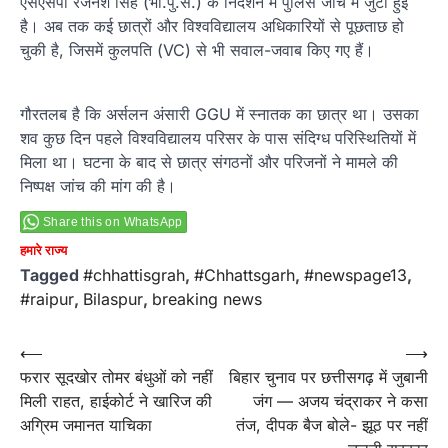
एसएसपी रजनेश सिंह (भा.पु.से.) के निर्देशन में पुलिस जांच में जुटी हुई
है। अब तक कई छात्रों और विश्वविद्यालय अधिकारियों से पूछताछ हो
चुकी है, जिसमें कुलपति (VC) से भी सवाल-जवाब किए गए हैं।
गौरतलब है कि अर्सलन अंसारी GGU में स्नातक का छात्र था। उसका
शव कुछ दिन पहले विश्वविद्यालय परिसर के पास संदिग्ध परिस्थितियों में
मिला था। घटना के बाद से छात्र संगठनों और परिजनों ने मामले की
निष्पक्ष जांच की मांग की है।
Share this on WhatsApp
हमारे राज्य
Tagged
#chhattisgrah
,
#Chhattsgarh
,
#newspage13
,
#raipur
,
Bilaspur
,
breaking news
Post
⟵
⟶
फरार सूदखोर तोमर बंधुओं को नहीं
बिहार चुनाव पर छत्तीसगढ़ में जुबानी
navigation
मिली राहत, हाईकोर्ट ने खारिज की
जंग — अजय चंद्राकर ने कसा
अग्रिम जमानत याचिका
तंज, दीपक बैज बोले- झूठ पर नहीं