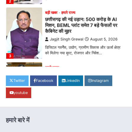
मिशन, BEML प्लांट समेत 7 बड़े फैसलों पर
कैबिनेट की मुहर
Jagjit Singh Grewal
August 5, 2026
डिजिटल गवर्नेंस, उद्योग, ग्रामीण विकास और ऊर्जा क्षेत्र
को मिलेगा नया बूस्ट, रोजगार और निवेश…
3
हमारे राज्य
राजधानी की सुरक्षा व्यवस्था मजबूत करने सांसद
बृजमोहन अग्रवाल ने सीएम को लिखा पत्र
Jagjit Singh Grewal
August 5, 2026
कमिश्नरेट के पुनर्गठन, 660 रिक्त पद भरने और 500
Twitter
Facebook
LinkedIn
Instagram
अतिरिक्त पुलिसकर्मियों की तैनाती की मांग…
4
youtube
हमारे राज्य
बाल श्रम के लिए ले जाए जा रहे 16 बच्चे रेस्क्यू,
संयुक्त ऑपरेशन में एक नियोक्ता गिरफ्तार
Jagjit Singh Grewal
August 5, 2026
हमारे बारे में
बाल आयोग, एसजेपीयू दुर्ग और चाइल्ड हेल्पलाइन की डेढ़
घंटे की त्वरित कार्रवाई, सभी बच्चे…