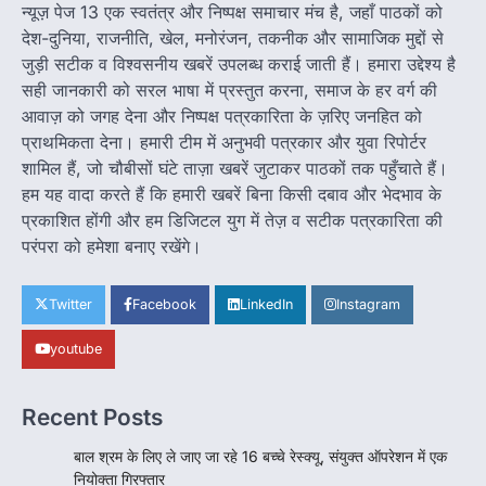
1
न्यूज़ पेज 13 एक स्वतंत्र और निष्पक्ष समाचार मंच है, जहाँ पाठकों को
देश-दुनिया, राजनीति, खेल, मनोरंजन, तकनीक और सामाजिक मुद्दों से
हमारे राज्य
जुड़ी सटीक व विश्वसनीय खबरें उपलब्ध कराई जाती हैं। हमारा उद्देश्य है
8 साल का इंतजार खत्म: 156 खिलाड़ियों को
सही जानकारी को सरल भाषा में प्रस्तुत करना, समाज के हर वर्ग की
मिला उत्कृष्ट खिलाड़ी का दर्जा, सरकारी नौकरी
का रास्ता साफ
आवाज़ को जगह देना और निष्पक्ष पत्रकारिता के ज़रिए जनहित को
प्राथमिकता देना। हमारी टीम में अनुभवी पत्रकार और युवा रिपोर्टर
Jagjit Singh Grewal
August 5, 2026
शामिल हैं, जो चौबीसों घंटे ताज़ा खबरें जुटाकर पाठकों तक पहुँचाते हैं।
रायपुर। छत्तीसगढ़ के खिलाड़ियों का करीब आठ साल लंबा
हम यह वादा करते हैं कि हमारी खबरें बिना किसी दबाव और भेदभाव के
इंतजार आखिरकार खत्म हो गया। राज्य…
2
प्रकाशित होंगी और हम डिजिटल युग में तेज़ व सटीक पत्रकारिता की
परंपरा को हमेशा बनाए रखेंगे।
बड़ी खबर
हमारे राज्य
छत्तीसगढ़ की नई उड़ान: 500 करोड़ के AI
मिशन, BEML प्लांट समेत 7 बड़े फैसलों पर
Twitter
Facebook
LinkedIn
Instagram
कैबिनेट की मुहर
Jagjit Singh Grewal
August 5, 2026
youtube
डिजिटल गवर्नेंस, उद्योग, ग्रामीण विकास और ऊर्जा क्षेत्र
को मिलेगा नया बूस्ट, रोजगार और निवेश…
3
Recent Posts
हमारे राज्य
बाल श्रम के लिए ले जाए जा रहे 16 बच्चे रेस्क्यू, संयुक्त ऑपरेशन में एक
राजधानी की सुरक्षा व्यवस्था मजबूत करने सांसद
नियोक्ता गिरफ्तार