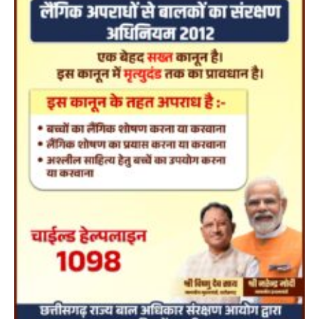
8 साल का इंतजार खत्म: 156 खिलाड़ियों को
मिला उत्कृष्ट खिलाड़ी का दर्जा, सरकारी नौकरी
का रास्ता साफ
Jagjit Singh Grewal
August 5, 2026
रायपुर। छत्तीसगढ़ के खिलाड़ियों का करीब आठ साल लंबा
इंतजार आखिरकार खत्म हो गया। राज्य…
2
बड़ी खबर
हमारे राज्य
छत्तीसगढ़ की नई उड़ान: 500 करोड़ के AI
मिशन, BEML प्लांट समेत 7 बड़े फैसलों पर
कैबिनेट की मुहर
Jagjit Singh Grewal
August 5, 2026
डिजिटल गवर्नेंस, उद्योग, ग्रामीण विकास और ऊर्जा क्षेत्र
को मिलेगा नया बूस्ट, रोजगार और निवेश…
3
हमारे राज्य
राजधानी की सुरक्षा व्यवस्था मजबूत करने सांसद
बृजमोहन अग्रवाल ने सीएम को लिखा पत्र
Jagjit Singh Grewal
August 5, 2026